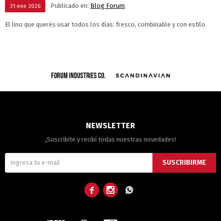
Publicado en:
Blog Forum
31
ene
2026
El lino que querés usar todos los días: fresco, combinable y con estilo.
NEWSLETTER
¡Suscribite y recibí todas nuestras novedades!
SUSCRIBIRME


