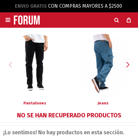
ENVIO GRATIS
CON COMPRAS MAYORES A $2500

Pantalones
Jeans
NO SE HAN RECUPERADO PRODUCTOS
¡Lo sentimos! No hay productos en esta sección.