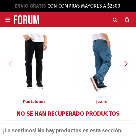
ENVIO GRATIS
CON COMPRAS MAYORES A $2500

Pantalones
Jeans
NO SE HAN RECUPERADO PRODUCTOS
¡Lo sentimos! No hay productos en esta sección.