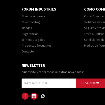
FORUM INDUSTRIES
COMO COM
Nuestra empresa
Como Comprar
Nuestro blog
Políticas de c
Tiendas
Seguimiento d
Sugerencias
Envíos, Retiros
Términos legales
Condiciones d
Preguntas frecuentes
Medios de Pag
Contacto
NEWSLETTER
¡Suscribite y recibí todas nuestras novedades!
SUSCRIBIRME


