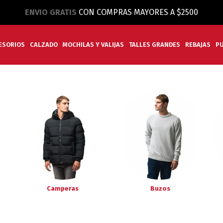
ENVIO GRATIS
CON COMPRAS MAYORES A $2500
ESORIOS
CALZADO
MOCHILAS Y VALIJAS
TALLES GRANDES
REBAJAS
P
Camperas
Buzos